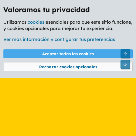
Valoramos tu privacidad
Utilizamos
cookies
esenciales para que este sitio funcione,
y cookies opcionales para mejorar tu experiencia.
Etiquetas
Ver más información y configurar tus preferencias
Cookies
PL OLDSTYLE AMARILLO
Cambiar fuente
Español (ES)
Arri
Aceptar todas las cookies
Contáctanos
Términos y reglas
Política de privacidad
Ayuda
R
Pie
S
Rechazar cookies opcionales
S
®
Community platform by XenForo
© 2010-2026 XenForo Ltd.