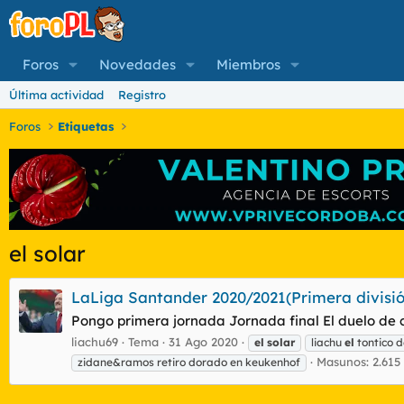
Foros
Novedades
Miembros
Última actividad
Registro
Foros
Etiquetas
el solar
LaLiga Santander 2020/2021(Primera divisió
Pongo primera jornada Jornada final El duelo de c
liachu69
Tema
31 Ago 2020
el
solar
liachu
el
tontico d
Masunos: 2.615
zidane&ramos retiro dorado en keukenhof