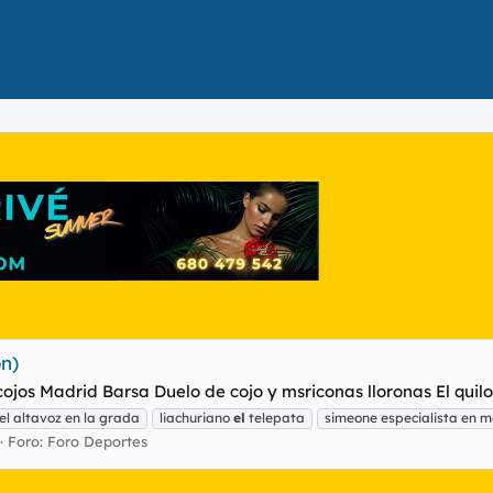
n)
ojos Madrid Barsa Duelo de cojo y msriconas lloronas El qui
el altavoz en la grada
liachuriano
el
telepata
simeone especialista en m
Foro:
Foro Deportes