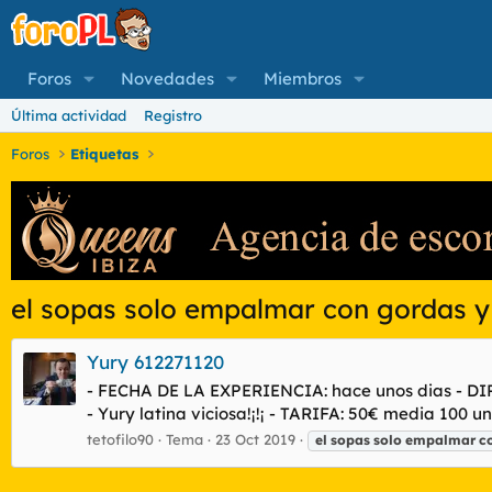
Foros
Novedades
Miembros
Última actividad
Registro
Foros
Etiquetas
el sopas solo empalmar con gordas y 
Yury 612271120
- FECHA DE LA EXPERIENCIA: hace unos dias - D
- Yury latina viciosa!¡!¡ - TARIFA: 50€ media 1
tetofilo90
Tema
23 Oct 2019
el
sopas
solo
empalmar
c