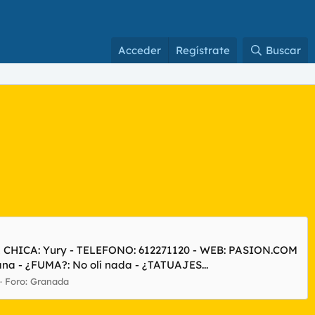
Acceder
Regístrate
Buscar
A CHICA: Yury - TELEFONO: 612271120 - WEB: PASION.COM
na - ¿FUMA?: No olí nada - ¿TATUAJES...
Foro:
Granada