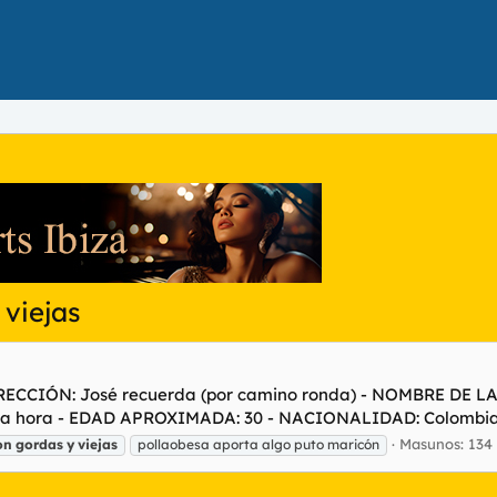
viejas
IRECCIÓN: José recuerda (por camino ronda) - NOMBRE DE L
00 una hora - EDAD APROXIMADA: 30 - NACIONALIDAD: Colombia
Masunos: 134
on
gordas
y
viejas
pollaobesa aporta algo puto maricón