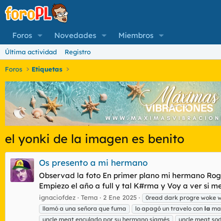
Foros
Novedades
Miembros
Última actividad
Registro
Foros
Etiquetas
el yonki de la imagen es benito
Os presento a mi hermano
Observad la foto En primer plano mi hermano Rogeli
Empiezo el año a full y tal K#rma y Voy a ver si m
ignaciofdez
Tema
2 Ene 2025
0read dark progre woke 
llamó a una señora que fuma
lo apagó un travelo con
la
ma
uncle meat enculado por su hermano siamés
uncle meat so