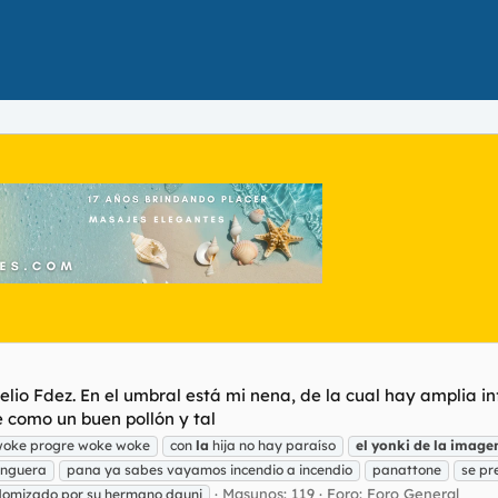
o Fdez. En el umbral está mi nena, de la cual hay amplia info
e como un buen pollón y tal
woke progre woke woke
con
la
hija no hay paraíso
el
yonki
de
la
image
nguera
pana ya sabes vayamos incendio a incendio
panattone
se pr
Masunos: 119
Foro:
Foro General
domizado por su hermano dauni