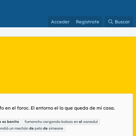
Acceder
Regístrate
Buscar
 en el foroc. El entorno el lo que queda de mi casa.
n
es
benito
fumanchu cargando bolsas en
el
xanadul
endió un mechón
de
pelo
de
simeone