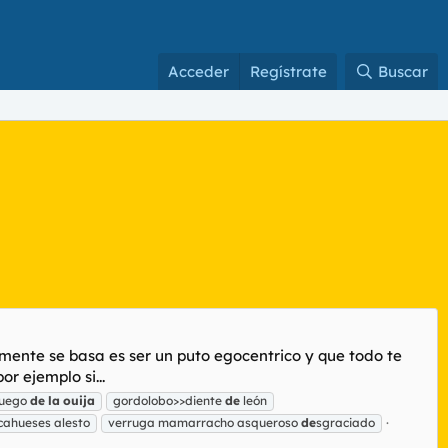
Acceder
Regístrate
Buscar
mente se basa es ser un puto egocentrico y que todo te
r ejemplo si...
juego
de
la
ouija
gordolobo>>diente
de
león
acahueses alesto
verruga mamarracho asqueroso
de
sgraciado