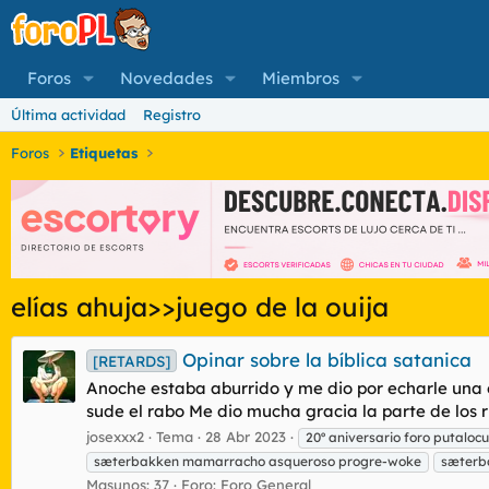
Foros
Novedades
Miembros
Última actividad
Registro
Foros
Etiquetas
elías ahuja>>juego de la ouija
Opinar sobre la bíblica satanica
[RETARDS]
Anoche estaba aburrido y me dio por echarle una 
sude el rabo Me dio mucha gracia la parte de los ri
josexxx2
Tema
28 Abr 2023
20º aniversario foro putaloc
sæterbakken mamarracho asqueroso progre-woke
sæterb
Masunos: 37
Foro:
Foro General