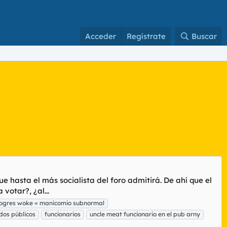
Acceder
Regístrate
Buscar
 hasta el más socialista del foro admitirá. De ahí que el
votar?, ¿al...
rogres woke = manicomio subnormal
os públicos
funcionarios
uncle meat funcionario en el pub arny