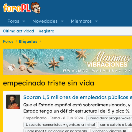
Foros
Novedades
Miembros
Última actividad
Registro
Foros
Etiquetas
empecinado triste sin vida
Sobran 1,5 millones de empleados públicos 
Que el Estado español está sobredimensionado, y t
Estado tenga un déficit estructural del 5 y pico %. 
Empecinado
Tema
6 Jun 2024
0read dark progre woke
1. sociata-comunistas = gentuza criminal
curro cateto a ba
uncle meat funcionario en narcosala
vinchen y cipotes ❤️