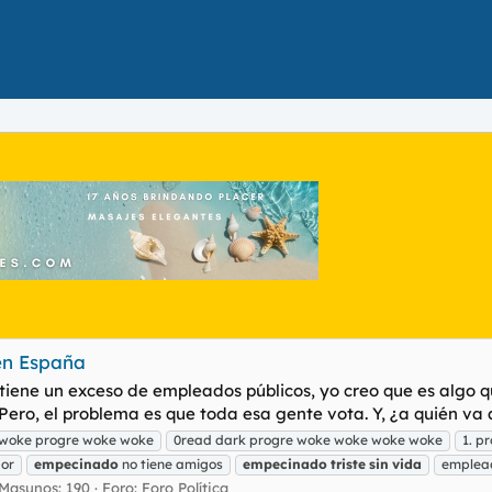
en España
iene un exceso de empleados públicos, yo creo que es algo que
Pero, el problema es que toda esa gente vota. Y, ¿a quién va a 
 woke progre woke woke
0read dark progre woke woke woke woke
1. p
bor
empecinado
no tiene amigos
empecinado
triste
sin
vida
emplead
Masunos: 190
Foro:
Foro Política