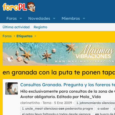
Foros
Novedades
Miembros
Última actividad
Registro
Foros
Etiquetas
en granada con la puta te ponen tap
Consultas Granada. Pregunta y los foreros 
Hilo exclusivamente para consultas de la zona de G
Avatar obligatorio. Editado por Mala_Vida
clarinetinho
Tema
5 Ene 2009
1. johnmcmierda silencios
1. uncle_meat silencioso
con
pederastia progre
a saber
el notas lleva faltando a todos desde siempre
en
busca de