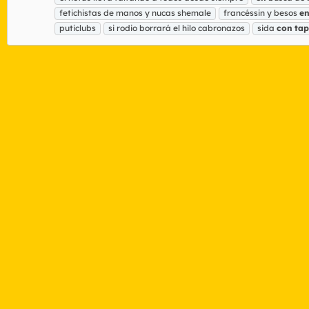
fetichistas de manos y nucas shemale
francéssin y besos
e
puticlubs
si rodio borrará el hilo cabronazos
sida
con
ta