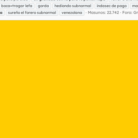
n
boca=tragar lefa
gorda
hediondo subnormal
indasec de pago
ma
Masunos: 22.742
Foro:
G
pa
sureño el forero subnormal
venezolana