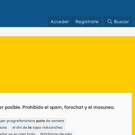
Acceder
Regístrate
Buscar
er posible. Prohibido el spam, forochat y el masuneo.
ujer progrefeminista
puta
de semete
iana
el dni de
la
sopa ricksanchez
adre ya es caer bajo
fetichismo de pies