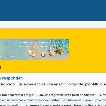
a
te responden
ranada. Las experiencias van en un hilo aparte, plantilla a s
o
con
pederastia progre
1. mujer progrefeminista
puta
de caldoset
1. m
a ver si ahora nos vamos a poner exquisitos
atento mijail
bbw
colomb
la
puta
perdida
en
granada
con
la
puta
te
ponen
tapa
faltar a una m