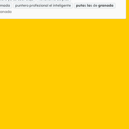
mada
puntero profezional el inteligente
puta
s
la
s de
granada
ranada