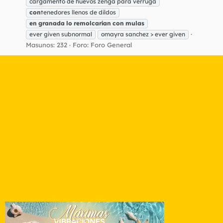
cargamento de huevos zenga para verruga
con
tenedores llenos de dildos
en
granada
lo
remolcarían
con
mulas
ever given subnormal
omayra sanchez > ever given
Masunos: 232
Foro:
Foro General