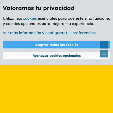
Valoramos tu privacidad
Utilizamos
cookies
esenciales para que este sitio funcione,
y cookies opcionales para mejorar tu experiencia.
Etiquetas
Ver más información y configurar tus preferencias
Cookies
PL OLDSTYLE AMARILLO
Cambiar fuente
Español (ES)
Arri
Aceptar todas las cookies
Contáctanos
Términos y reglas
Política de privacidad
Ayuda
R
Pie
S
Rechazar cookies opcionales
S
®
Community platform by XenForo
© 2010-2026 XenForo Ltd.