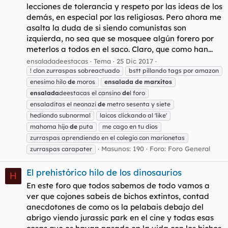
lecciones de tolerancia y respeto por las ideas de los
demás, en especial por las religiosas. Pero ahora me
asalta la duda de si siendo comunistas son
izquierda, no sea que se mosquee algún forero por
meterlos a todos en el saco. Claro, que como han...
ensaladadeestacas
Tema
25 Dic 2017
! clon zurraspas sobreactuado
bstt pillando tags por amazon
enesimo hilo
de
moros
ensalada
de
marxitos
ensalada
deestacas el cansino
de
l foro
ensaladitas el neonazi
de
metro sesenta y siete
hediondo subnormal
laicos clickando al 'like'
mahoma hijo
de
puta
me cago en tu dios
zurraspas aprendiendo en el colegio con marionetas
Masunos: 190
Foro:
Foro General
zurraspas carapater
El prehistórico hilo de los dinosaurios
H
En este foro que todos sabemos de todo vamos a
ver que cojones sabeis de bichos extintos, contad
anecdotones de como os la pelabais debajo del
abrigo viendo jurassic park en el cine y todas esas