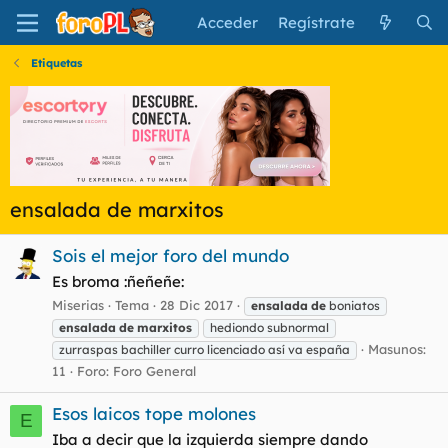
Acceder
Regístrate
Etiquetas
ensalada de marxitos
Sois el mejor foro del mundo
Es broma :ñeñeñe:
Miserias
Tema
28 Dic 2017
ensalada
de
boniatos
ensalada
de
marxitos
hediondo subnormal
Masunos:
zurraspas bachiller curro licenciado así va españa
11
Foro:
Foro General
Esos laicos tope molones
E
Iba a decir que la izquierda siempre dando