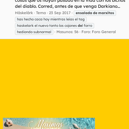
cosas que os hayan pasado en la vida con los bichos
del diablo. Corred, antes de que venga Darkiano...
Häskelärk
Tema
23 Sep 2017
ensalada
de
marxitos
has hecho caca hoy mientras leías el tag
haskelark el nuevo tonto los cojones
de
l forro
Masunos: 56
Foro:
Foro General
hediondo subnormal