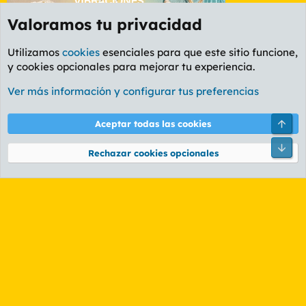
Valoramos tu privacidad
Utilizamos
cookies
esenciales para que este sitio funcione,
y cookies opcionales para mejorar tu experiencia.
Etiquetas
Ver más información y configurar tus preferencias
Cookies
PL OLDSTYLE AMARILLO
Cambiar fuente
Español (ES)
Arri
Aceptar todas las cookies
Contáctanos
Términos y reglas
Política de privacidad
Ayuda
R
Pie
S
Rechazar cookies opcionales
S
®
Community platform by XenForo
© 2010-2026 XenForo Ltd.