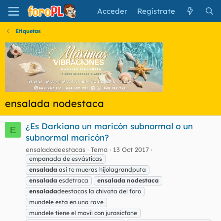
Acceder
Regístrate
Etiquetas
ensalada nodestaca
¿Es Darkiano un maricón subnormal o un
E
subnormal maricón?
ensaladadeestacas
Tema
13 Oct 2017
empanada de esvásticas
ensalada
asi te mueras hijolagrandputa
ensalada
esdetraca
ensalada
nodestaca
ensalada
deestacas la chivata del foro
mundele esta en una rave
mundele tiene el movil con jurasicfone