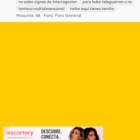
no salen signos de interrogacion
pero hubo teleguarreo u no
tontaco multidimensional
torbe aquí tienes temita
Masunos: 68
Foro:
Foro General