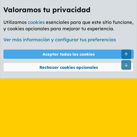
Valoramos tu privacidad
Utilizamos
cookies
esenciales para que este sitio funcione,
y cookies opcionales para mejorar tu experiencia.
Etiquetas
Ver más información y configurar tus preferencias
Cookies
PL OLDSTYLE AMARILLO
Cambiar fuente
Español (ES)
Arri
Aceptar todas las cookies
Contáctanos
Términos y reglas
Política de privacidad
Ayuda
R
Pie
S
Rechazar cookies opcionales
S
®
Community platform by XenForo
© 2010-2026 XenForo Ltd.