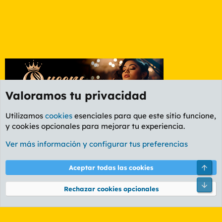
Valoramos tu privacidad
Utilizamos
cookies
esenciales para que este sitio funcione,
y cookies opcionales para mejorar tu experiencia.
Etiquetas
Ver más información y configurar tus preferencias
Cookies
PL OLDSTYLE AMARILLO
Cambiar fuente
Español (ES)
Arri
Aceptar todas las cookies
Contáctanos
Términos y reglas
Política de privacidad
Ayuda
R
Pie
S
Rechazar cookies opcionales
S
®
Community platform by XenForo
© 2010-2026 XenForo Ltd.