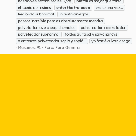
basado en hechos reales...(no)
buffon es mejor que toldo
el sueño de resines
enter
the
trolacon
erase una vez...
hediondo subnormal
inventman-zgza
parece increíble pero es absolutamente mentira
polvetador love cheap shemales
polveteador >>>> rafador
polveteador subnormal
toldos quitasol y salvanancys
y entonces polveteador sopló y sopló...
yo fostié a ivan drago
Masunos: 91
Foro:
Foro General