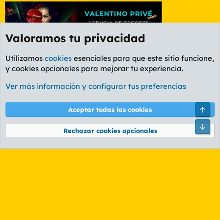
Valoramos tu privacidad
Utilizamos
cookies
esenciales para que este sitio funcione,
y cookies opcionales para mejorar tu experiencia.
Etiquetas
Ver más información y configurar tus preferencias
Cookies
PL OLDSTYLE AMARILLO
Cambiar fuente
Español (ES)
Arri
Aceptar todas las cookies
Contáctanos
Términos y reglas
Política de privacidad
Ayuda
R
Pie
S
Rechazar cookies opcionales
S
®
Community platform by XenForo
© 2010-2026 XenForo Ltd.