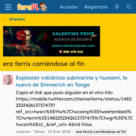
Acceder
Regístrate
Etiquetas
era ferris corriéndose al fin
Explosión volcánica submarina y tsunami, lo
nuevo de Emmerich en Tonga
Copio el link que puso alguien en el otro hilo
https://mobile.twitter.com/chematierra/status/1482
232342613737473?
ref_src=twsrc%5Etfw%7Ctwcamp%5Etweetembed%
7Ctwterm%5E1482232342613737473%7Ctwgr%5E%7C
twcon%5Es1_&ref_url= Abrid hilos.
Lebrom
Tema
15 Ene 2022
era
ferris
corriéndose
al
fin