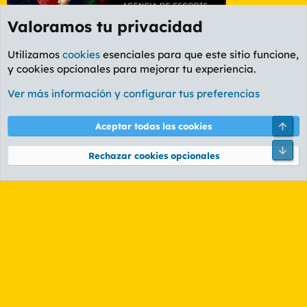
Valoramos tu privacidad
Utilizamos
cookies
esenciales para que este sitio funcione,
y cookies opcionales para mejorar tu experiencia.
Etiquetas
Ver más información y configurar tus preferencias
Cookies
PL OLDSTYLE AMARILLO
Cambiar fuente
Español (ES)
Arri
Aceptar todas las cookies
Contáctanos
Términos y reglas
Política de privacidad
Ayuda
R
Pie
S
Rechazar cookies opcionales
S
®
Community platform by XenForo
© 2010-2026 XenForo Ltd.