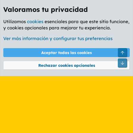
Valoramos tu privacidad
Utilizamos
cookies
esenciales para que este sitio funcione,
y cookies opcionales para mejorar tu experiencia.
Etiquetas
Ver más información y configurar tus preferencias
Cookies
PL OLDSTYLE AMARILLO
Cambiar fuente
Español (ES)
Arri
Aceptar todas las cookies
Contáctanos
Términos y reglas
Política de privacidad
Ayuda
R
Pie
S
Rechazar cookies opcionales
S
®
Community platform by XenForo
© 2010-2026 XenForo Ltd.