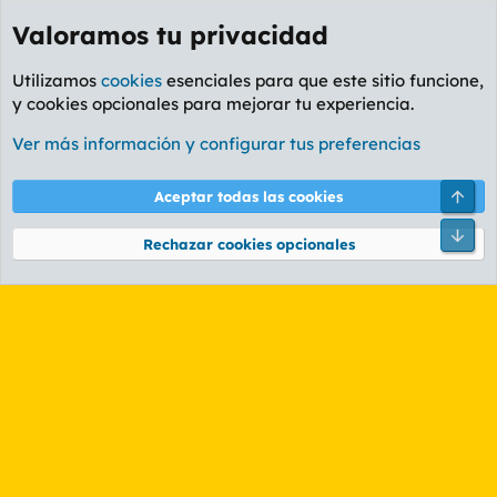
Valoramos tu privacidad
Utilizamos
cookies
esenciales para que este sitio funcione,
y cookies opcionales para mejorar tu experiencia.
Etiquetas
Ver más información y configurar tus preferencias
Cookies
PL OLDSTYLE AMARILLO
Cambiar fuente
Español (ES)
Arri
Aceptar todas las cookies
Contáctanos
Términos y reglas
Política de privacidad
Ayuda
R
Pie
S
Rechazar cookies opcionales
S
®
Community platform by XenForo
© 2010-2026 XenForo Ltd.