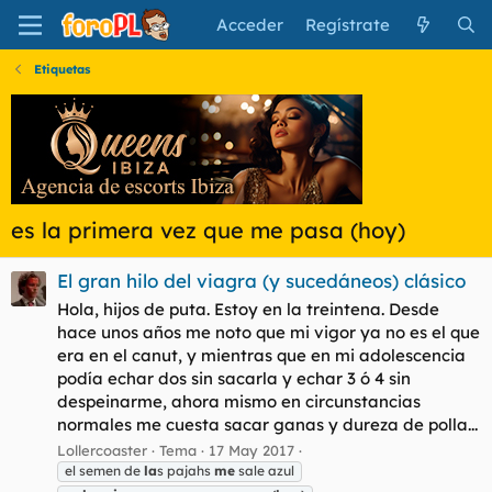
Acceder
Regístrate
Etiquetas
es la primera vez que me pasa (hoy)
El gran hilo del viagra (y sucedáneos) clásico
Hola, hijos de puta. Estoy en la treintena. Desde
hace unos años me noto que mi vigor ya no es el que
era en el canut, y mientras que en mi adolescencia
podía echar dos sin sacarla y echar 3 ó 4 sin
despeinarme, ahora mismo en circunstancias
normales me cuesta sacar ganas y dureza de polla...
Lollercoaster
Tema
17 May 2017
el semen de
la
s pajahs
me
sale azul