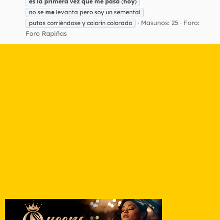
es
la
primera
vez
que
me
pasa
(
hoy
)
no se
me
levanta pero soy un semental
Masunos: 25
Foro:
putas corriéndose y colorín colorado
Foro Rapiñas