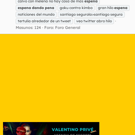
calvo con melena no hay cosa de mas
espena
espena
dando
pena
goku contra kimbo
gran hilo
espena
noticiones del mundo
santiago segurola>santiago segura
tertulia alrededor de un tweet
veo twitter abro hilo
Masunos: 124
Foro:
Foro General