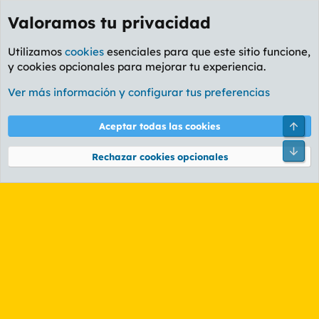
Valoramos tu privacidad
Utilizamos
cookies
esenciales para que este sitio funcione,
y cookies opcionales para mejorar tu experiencia.
Etiquetas
Ver más información y configurar tus preferencias
Cookies
PL OLDSTYLE AMARILLO
Cambiar fuente
Español (ES)
Arri
Aceptar todas las cookies
Contáctanos
Términos y reglas
Política de privacidad
Ayuda
R
Pie
S
Rechazar cookies opcionales
S
®
Community platform by XenForo
© 2010-2026 XenForo Ltd.