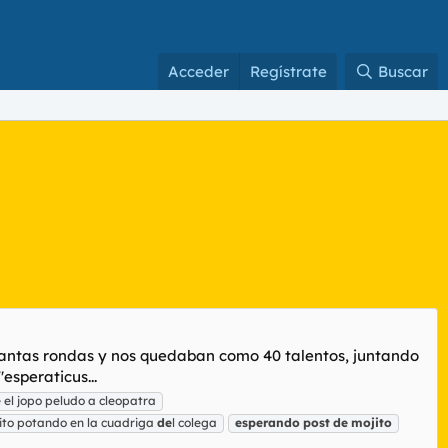
Acceder
Regístrate
Buscar
uantas rondas y nos quedaban como 40 talentos, juntando
esperaticus...
 el jopo peludo a cleopatra
ito potando en la cuadriga
de
l colega
esperando
post
de
mojito