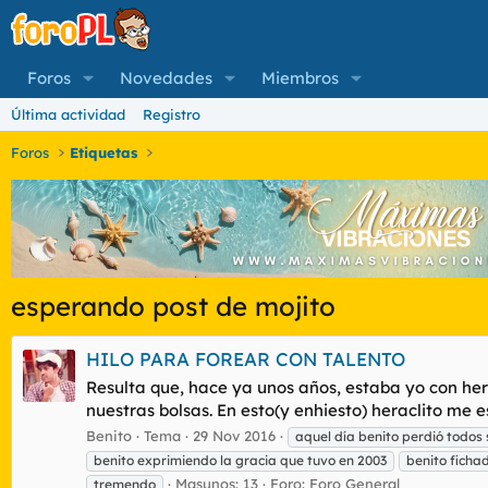
Foros
Novedades
Miembros
Última actividad
Registro
Foros
Etiquetas
esperando post de mojito
HILO PARA FOREAR CON TALENTO
Resulta que, hace ya unos años, estaba yo con he
nuestras bolsas. En esto(y enhiesto) heraclito me e
Benito
Tema
29 Nov 2016
aquel día benito perdió todos 
benito exprimiendo la gracia que tuvo en 2003
benito ficha
Masunos: 13
Foro:
Foro General
tremendo