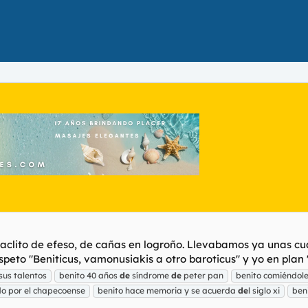
raclito de efeso, de cañas en logroño. Llevabamos ya unas c
speto "Beniticus, vamonusiakis a otro baroticus" y yo en plan "
sus talentos
benito 40 años
de
síndrome
de
peter pan
benito comiéndole
do por el chapecoense
benito hace memoria y se acuerda
de
l siglo xi
ben