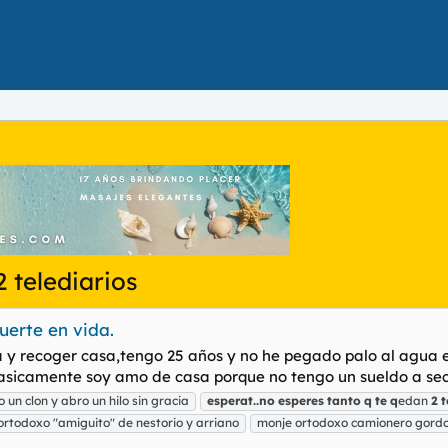
 telediarios
uerte en vida.
a y recoger casa,tengo 25 años y no he pegado palo al agua 
basicamente soy amo de casa porque no tengo un sueldo a seca
un clon y abro un hilo sin gracia
esperat..no
esperes
tanto
q
te
q
edan
2
t
ortodoxo "amiguito" de nestorio y arriano
monje ortodoxo camionero gord