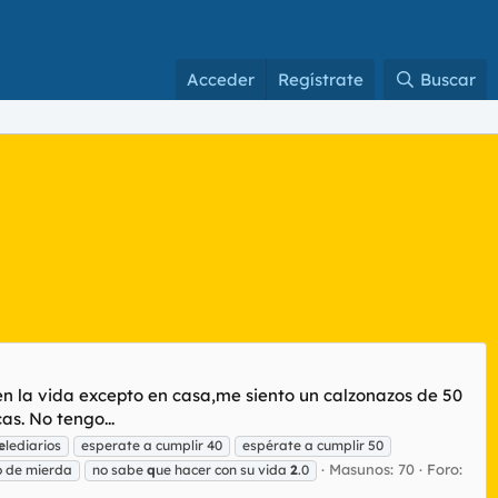
Acceder
Regístrate
Buscar
en la vida excepto en casa,me siento un calzonazos de 50
s. No tengo...
e
lediarios
esperate a cumplir 40
espérate a cumplir 50
Masunos: 70
Foro:
o de mierda
no sabe
q
ue hacer con su vida
2
.0