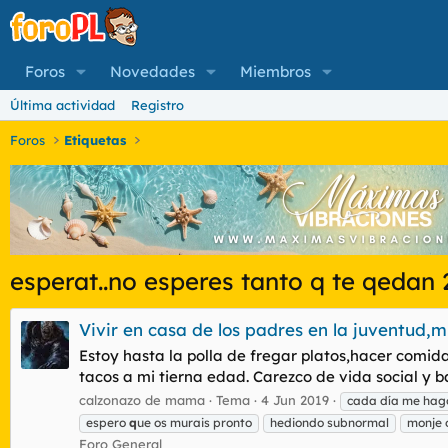
Foros
Novedades
Miembros
Última actividad
Registro
Foros
Etiquetas
esperat..no esperes tanto q te qedan 2
Vivir en casa de los padres en la juventud,m
Estoy hasta la polla de fregar platos,hacer comid
tacos a mi tierna edad. Carezco de vida social y 
calzonazo de mama
Tema
4 Jun 2019
cada día me hago 
espero
q
ue os murais pronto
hediondo subnormal
monje 
Foro General