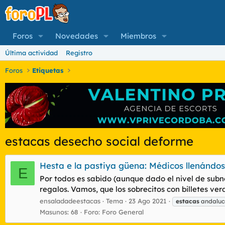
Foros
Novedades
Miembros
Última actividad
Registro
Foros
Etiquetas
estacas desecho social deforme
Hesta e la pastiya güena: Médicos llenándo
E
Por todos es sabido (aunque dado el nivel de subn
regalos. Vamos, que los sobrecitos con billetes ve
ensaladadeestacas
Tema
23 Ago 2021
estacas
andaluce
Masunos: 68
Foro:
Foro General