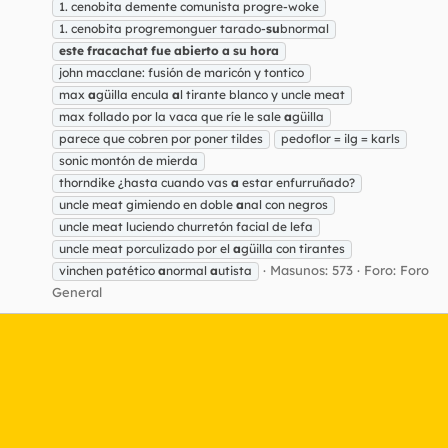
1. cenobita demente comunista progre-woke
1. cenobita progremonguer tarado-
su
bnormal
este
fracachat
fue
abierto
a
su
hora
john macclane: fusión de maricón y tontico
max
a
güilla encula
a
l tirante blanco y uncle meat
max follado por la vaca que ríe le sale
a
güilla
parece que cobren por poner tildes
pedoflor = ilg = karls
sonic montón de mierda
thorndike ¿hasta cuando vas
a
estar enfurruñado?
uncle meat gimiendo en doble
a
nal con negros
uncle meat luciendo churretón facial de lefa
uncle meat porculizado por el
a
güilla con tirantes
Masunos: 573
Foro:
Foro
vinchen patético
a
normal
a
utista
General