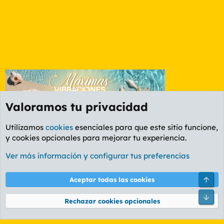
Valoramos tu privacidad
Utilizamos
cookies
esenciales para que este sitio funcione,
y cookies opcionales para mejorar tu experiencia.
Etiquetas
Ver más información y configurar tus preferencias
Cookies
PL OLDSTYLE AMARILLO
Cambiar fuente
Español (ES)
Arri
Aceptar todas las cookies
Contáctanos
Términos y reglas
Política de privacidad
Ayuda
R
Pie
S
Rechazar cookies opcionales
S
®
Community platform by XenForo
© 2010-2026 XenForo Ltd.