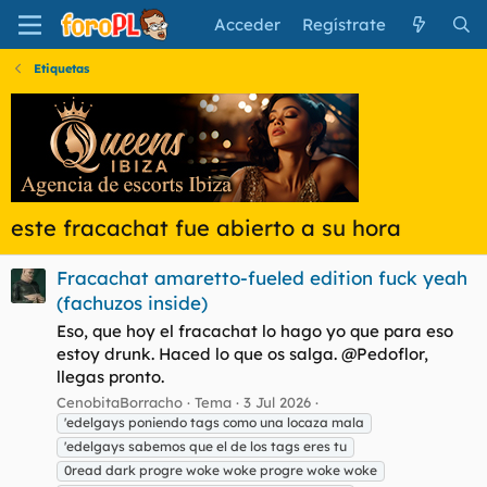
Acceder
Regístrate
Etiquetas
este fracachat fue abierto a su hora
Fracachat amaretto-fueled edition fuck yeah
(fachuzos inside)
Eso, que hoy el fracachat lo hago yo que para eso
estoy drunk. Haced lo que os salga. @Pedoflor,
llegas pronto.
CenobitaBorracho
Tema
3 Jul 2026
'edelgays poniendo tags como una locaza mala
'edelgays sabemos que el de los tags eres tu
0read dark progre woke woke progre woke woke