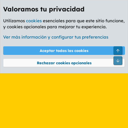
Valoramos tu privacidad
Utilizamos
cookies
esenciales para que este sitio funcione,
y cookies opcionales para mejorar tu experiencia.
Etiquetas
Ver más información y configurar tus preferencias
Cookies
PL OLDSTYLE AMARILLO
Cambiar fuente
Español (ES)
Arri
Aceptar todas las cookies
Contáctanos
Términos y reglas
Política de privacidad
Ayuda
R
Pie
S
Rechazar cookies opcionales
S
®
Community platform by XenForo
© 2010-2026 XenForo Ltd.