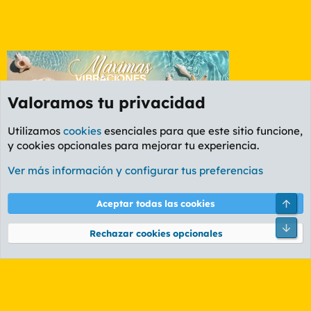
Valoramos tu privacidad
Utilizamos
cookies
esenciales para que este sitio funcione,
y cookies opcionales para mejorar tu experiencia.
Etiquetas
Ver más información y configurar tus preferencias
Cookies
PL OLDSTYLE AMARILLO
Cambiar fuente
Español (ES)
Arri
Aceptar todas las cookies
Contáctanos
Términos y reglas
Política de privacidad
Ayuda
R
Pie
S
Rechazar cookies opcionales
S
®
Community platform by XenForo
© 2010-2026 XenForo Ltd.