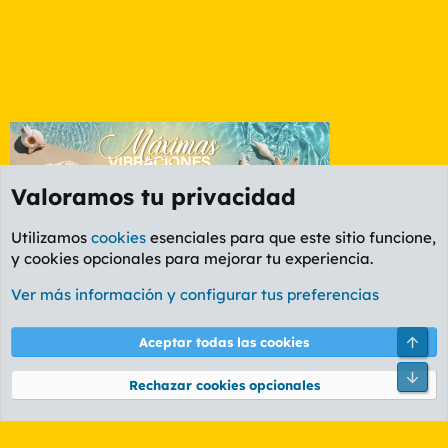
Valoramos tu privacidad
Utilizamos
cookies
esenciales para que este sitio funcione,
y cookies opcionales para mejorar tu experiencia.
Etiquetas
Ver más información y configurar tus preferencias
Cookies
PL OLDSTYLE AMARILLO
Cambiar fuente
Español (ES)
Arri
Aceptar todas las cookies
Contáctanos
Términos y reglas
Política de privacidad
Ayuda
R
Pie
S
Rechazar cookies opcionales
S
®
Community platform by XenForo
© 2010-2026 XenForo Ltd.