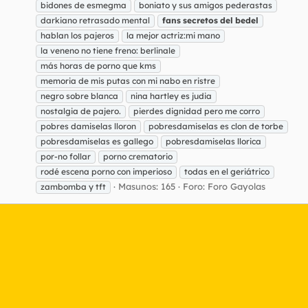
bidones de esmegma
boniato y sus amigos pederastas
darkiano retrasado mental
fans
secretos
del
bedel
hablan los pajeros
la mejor actriz:mi mano
la veneno no tiene freno: berlinale
más horas de porno que kms
memoria de mis putas con mi nabo en ristre
negro sobre blanca
nina hartley es judia
nostalgia de pajero.
pierdes dignidad pero me corro
pobres damiselas lloron
pobresdamiselas es clon de torbe
pobresdamiselas es gallego
pobresdamiselas llorica
por-no follar
porno crematorio
rodé escena porno con imperioso
todas en el geriátrico
Masunos: 165
Foro:
Foro Gayolas
zambomba y tft