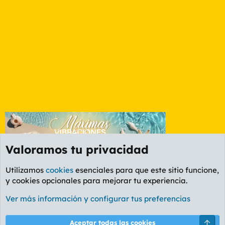
Valoramos tu privacidad
Utilizamos
cookies
esenciales para que este sitio funcione,
y cookies opcionales para mejorar tu experiencia.
Etiquetas
Ver más información y configurar tus preferencias
Cookies
PL OLDSTYLE AMARILLO
Cambiar fuente
Español (ES)
Arri
Aceptar todas las cookies