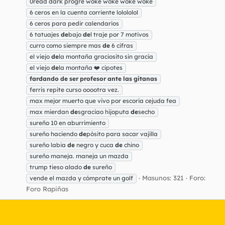
0read dark progre woke woke woke woke
6 ceros en la cuenta corriente lolololol
6 ceros para pedir calendarios
6 tatuajes
de
bajo
de
l traje por 7 motivos
curro como siempre mas
de
6 cifras
el viejo
de
la montaña graciosito sin gracia
el viejo
de
la montaña ❤️ cipotes
fardando
de
ser
profesor
ante
las
gitanas
ferris repite curso ooootra vez.
max mejor muerto que vivo por escoria cejuda fea
max mierdan
de
sgraciao hijoputa
de
secho
sureño 10 en aburrimiento
sureño haciendo
de
pósito para sacar vajilla
sureño labia
de
negro y cuca
de
chino
sureño maneja. maneja un mazda
trump tieso alado
de
sureño
Masunos: 321
Foro:
vende el mazda y cómprate un golf
Foro Rapiñas