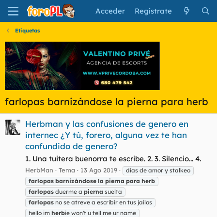
Acceder
Regístrate
Etiquetas
farlopas barnizándose la pierna para herb
Herbman y las confusiones de genero en
internec ¿Y tú, forero, alguna vez te han
confundido de genero?
1. Una tuitera buenorra te escribe. 2. 3. Silencio... 4.
HerbMan
Tema
13 Ago 2019
días de amor y stalkeo
farlopas
barnizándose
la
pierna
para
herb
farlopas
duerme a
pierna
suelta
farlopas
no se atreve a escribir en tus jailos
hello im
herb
ie won't u tell me ur name