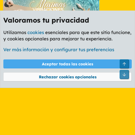
Valoramos tu privacidad
Utilizamos
cookies
esenciales para que este sitio funcione,
y cookies opcionales para mejorar tu experiencia.
Etiquetas
Ver más información y configurar tus preferencias
Cookies
PL OLDSTYLE AMARILLO
Cambiar fuente
Español (ES)
Arri
Aceptar todas las cookies
Contáctanos
Términos y reglas
Política de privacidad
Ayuda
R
Pie
S
Rechazar cookies opcionales
S
®
Community platform by XenForo
© 2010-2026 XenForo Ltd.