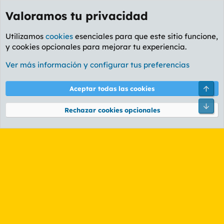
Valoramos tu privacidad
Utilizamos
cookies
esenciales para que este sitio funcione,
y cookies opcionales para mejorar tu experiencia.
Etiquetas
Ver más información y configurar tus preferencias
Cookies
PL OLDSTYLE AMARILLO
Cambiar fuente
Español (ES)
Arri
Aceptar todas las cookies
Contáctanos
Términos y reglas
Política de privacidad
Ayuda
R
Pie
S
Rechazar cookies opcionales
S
®
Community platform by XenForo
© 2010-2026 XenForo Ltd.