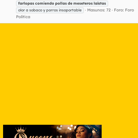
farlopas
comiendo
pollas
de
meseteros
laístas
Masunos: 72
Foro:
Foro
olor a sobaco y porros insoportable
Política