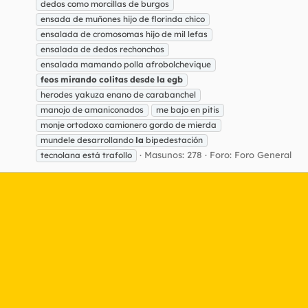
dedos como morcillas de burgos
ensada de muñones hijo de florinda chico
ensalada de cromosomas hijo de mil lefas
ensalada de dedos rechonchos
ensalada mamando polla afrobolchevique
feos
mirando
colitas
desde
la
egb
herodes yakuza enano de carabanchel
manojo de amaniconados
me bajo en pitis
monje ortodoxo camionero gordo de mierda
mundele desarrollando
la
bipedestación
Masunos: 278
Foro:
Foro General
tecnolana está trafollo