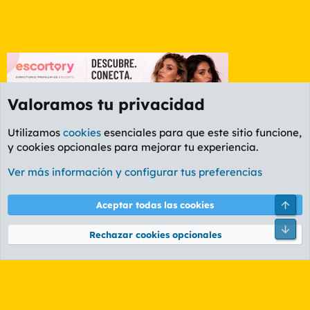
Valoramos tu privacidad
Utilizamos
cookies
esenciales para que este sitio funcione,
y cookies opcionales para mejorar tu experiencia.
Etiquetas
Ver más información y configurar tus preferencias
Cookies
PL OLDSTYLE AMARILLO
Cambiar fuente
Español (ES)
Arri
Aceptar todas las cookies
Contáctanos
Términos y reglas
Política de privacidad
Ayuda
R
Pie
S
Rechazar cookies opcionales
S
®
Community platform by XenForo
© 2010-2026 XenForo Ltd.