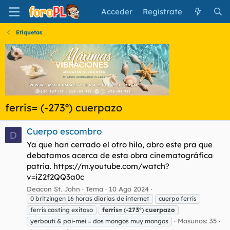
Acceder
Regístrate
Etiquetas
ferris= (-273º) cuerpazo
Cuerpo escombro
D
Ya que han cerrado el otro hilo, abro este pra que
debatamos acerca de esta obra cinematográfica
patria. https://m.youtube.com/watch?
v=iZ2f2QQ3a0c
Deacon St. John
Tema
10 Ago 2024
0 britzingen 16 horas diarias de internet
cuerpo ferris
ferris casting exitoso
ferris=
(
-273º
)
cuerpazo
Masunos: 35
yerbouti & pai-mei = dos mongos muy mongos