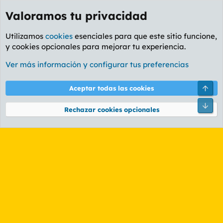
Valoramos tu privacidad
Utilizamos
cookies
esenciales para que este sitio funcione,
y cookies opcionales para mejorar tu experiencia.
Etiquetas
Ver más información y configurar tus preferencias
Cookies
PL OLDSTYLE AMARILLO
Cambiar fuente
Español (ES)
Arri
Aceptar todas las cookies
Contáctanos
Términos y reglas
Política de privacidad
Ayuda
R
Pie
S
Rechazar cookies opcionales
S
®
Community platform by XenForo
© 2010-2026 XenForo Ltd.