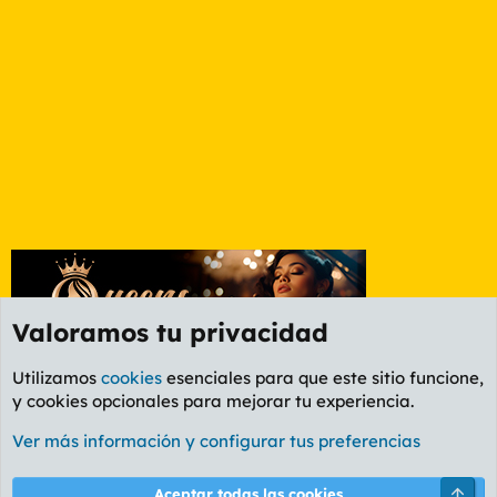
Valoramos tu privacidad
Utilizamos
cookies
esenciales para que este sitio funcione,
y cookies opcionales para mejorar tu experiencia.
Etiquetas
Ver más información y configurar tus preferencias
Cookies
PL OLDSTYLE AMARILLO
Cambiar fuente
Español (ES)
Arri
Aceptar todas las cookies