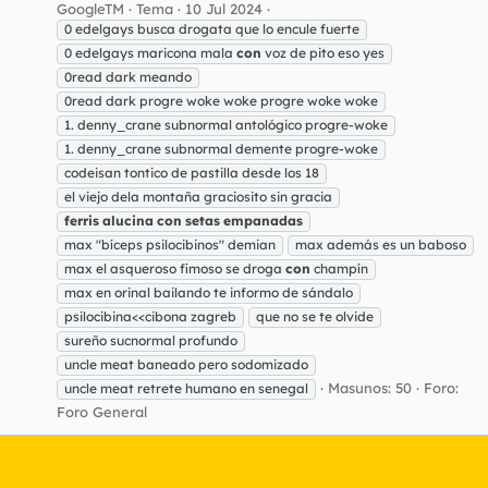
GoogleTM
Tema
10 Jul 2024
0 edelgays busca drogata que lo encule fuerte
0 edelgays maricona mala
con
voz de pito eso yes
0read dark meando
0read dark progre woke woke progre woke woke
1. denny_crane subnormal antológico progre-woke
1. denny_crane subnormal demente progre-woke
codeisan tontico de pastilla desde los 18
el viejo dela montaña graciosito sin gracia
ferris
alucina
con
setas
empanadas
max "bíceps psilocibinos" demian
max además es un baboso
max el asqueroso fimoso se droga
con
champín
max en orinal bailando te informo de sándalo
psilocibina<<cibona zagreb
que no se te olvide
sureño sucnormal profundo
uncle meat baneado pero sodomizado
Masunos: 50
Foro:
uncle meat retrete humano en senegal
Foro General