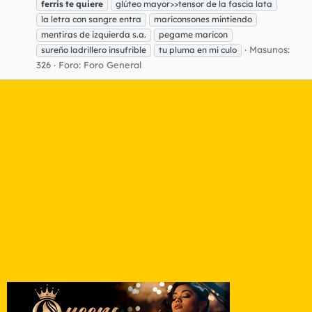
ferris
te
quiere
glúteo mayor>>tensor de la fascia lata
la letra con sangre entra
mariconsones mintiendo
mentiras de izquierda s.a.
pegame maricon
Masunos:
sureño ladrillero insufrible
tu pluma en mi culo
326
Foro:
Foro General