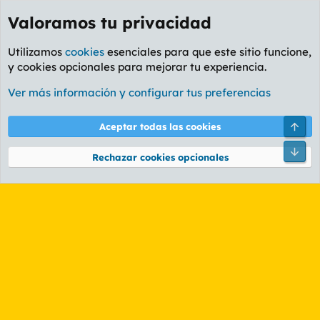
Valoramos tu privacidad
Utilizamos
cookies
esenciales para que este sitio funcione,
y cookies opcionales para mejorar tu experiencia.
Etiquetas
Ver más información y configurar tus preferencias
Cookies
PL OLDSTYLE AMARILLO
Cambiar fuente
Español (ES)
Arri
Aceptar todas las cookies
Contáctanos
Términos y reglas
Política de privacidad
Ayuda
R
Pie
S
Rechazar cookies opcionales
S
®
Community platform by XenForo
© 2010-2026 XenForo Ltd.