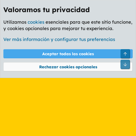
Valoramos tu privacidad
Utilizamos
cookies
esenciales para que este sitio funcione,
y cookies opcionales para mejorar tu experiencia.
Etiquetas
Ver más información y configurar tus preferencias
Cookies
PL OLDSTYLE AMARILLO
Cambiar fuente
Español (ES)
Arri
Aceptar todas las cookies
Contáctanos
Términos y reglas
Política de privacidad
Ayuda
R
Pie
S
Rechazar cookies opcionales
S
®
Community platform by XenForo
© 2010-2026 XenForo Ltd.