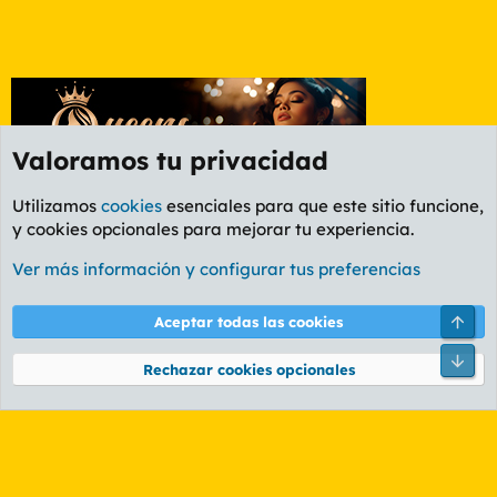
Valoramos tu privacidad
Utilizamos
cookies
esenciales para que este sitio funcione,
y cookies opcionales para mejorar tu experiencia.
Etiquetas
Ver más información y configurar tus preferencias
Cookies
PL OLDSTYLE AMARILLO
Cambiar fuente
Español (ES)
Arri
Aceptar todas las cookies
Contáctanos
Términos y reglas
Política de privacidad
Ayuda
R
Pie
S
Rechazar cookies opcionales
S
®
Community platform by XenForo
© 2010-2026 XenForo Ltd.