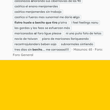
calzonazos
a
ñorando sus cibernovias de los 90
caótico el enano menjamerdes
caótico menjamerdes sin trabajo
caotico si fueras mas sunormal me daria
a
lgo
fistro
huele
a
benito
que
tira
p'atra
i feel feelings nanu
las gordas y las feas se esfuerzan más
mariconadas
a
l foro ligue please
ni una puta foto de tetas
novia de taiwan
piara de mariconas lloriqueando
recontrajulanders beben soja
subnormales sintiendo
Masunos: 65
Foro:
tres dias sin
benito
.... me corrooooo!!!!!
Foro General