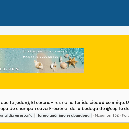
 que te jodan), El coronavirus no ha tenido piedad conmigo. Un
 copa de champán cava Freixenet de la bodega de @copito de 
Masunos: 132
For
ios al día en españa
forero
anónimo
se
abandona