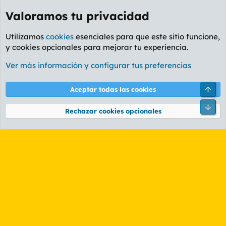
Valoramos tu privacidad
Utilizamos
cookies
esenciales para que este sitio funcione,
y cookies opcionales para mejorar tu experiencia.
Etiquetas
Ver más información y configurar tus preferencias
Cookies
PL OLDSTYLE AMARILLO
Cambiar fuente
Español (ES)
Arri
Aceptar todas las cookies
Contáctanos
Términos y reglas
Política de privacidad
Ayuda
R
Pie
S
Rechazar cookies opcionales
S
®
Community platform by XenForo
© 2010-2026 XenForo Ltd.