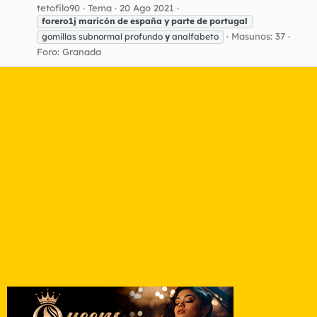
tetofilo90
Tema
20 Ago 2021
forero1j
maricón
de
españa
y
parte
de
portugal
Masunos: 37
gomillas subnormal profundo
y
analfabeto
Foro:
Granada