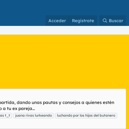
Acceder
Regístrate
Buscar
mpartida, dando unas pautas y consejos a quienes estén
a tu ex pareja...
ñas t_t
juana rivas lurkeando
luchando por los hijos del butanero