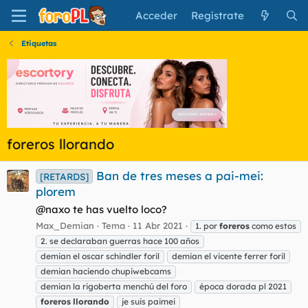
Acceder
Regístrate
Etiquetas
foreros llorando
Ban de tres meses a pai-mei:
[RETARDS]
plorem
@naxo te has vuelto loco?
Max_Demian
Tema
11 Abr 2021
1. por
foreros
como estos
2. se declaraban guerras hace 100 años
demian el oscar schindler foril
demian el vicente ferrer foril
demian haciendo chupiwebcams
demian la rigoberta menchú del foro
época dorada pl 2021
foreros
llorando
je suis paimei