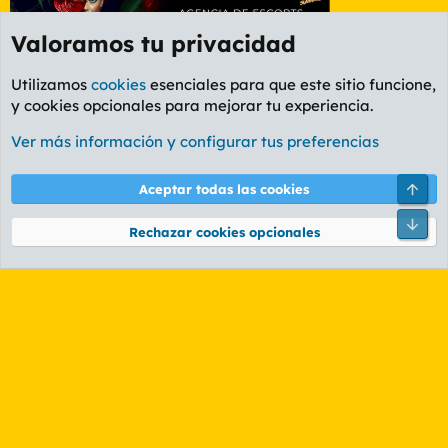
Valoramos tu privacidad
Utilizamos
cookies
esenciales para que este sitio funcione,
y cookies opcionales para mejorar tu experiencia.
Etiquetas
Ver más información y configurar tus preferencias
Cookies
PL OLDSTYLE AMARILLO
Cambiar fuente
Español (ES)
Arri
Aceptar todas las cookies
Contáctanos
Términos y reglas
Política de privacidad
Ayuda
R
Pie
S
Rechazar cookies opcionales
S
®
Community platform by XenForo
© 2010-2026 XenForo Ltd.