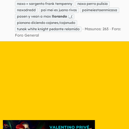
naxo = sargento frank tempenny
naxo perro pulisia
naxodredd
pai mei es juano rivos
paimeiestaenmicasa
pasen y vean a max
llorando
:_(
pionono diciendo cojones/cojonudo
Masunos: 263
Foro:
tunak white knight pedante relamido
Foro General