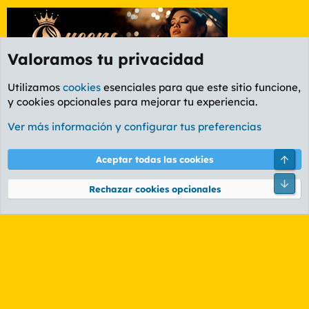
Valoramos tu privacidad
Utilizamos
cookies
esenciales para que este sitio funcione,
y cookies opcionales para mejorar tu experiencia.
Etiquetas
Ver más información y configurar tus preferencias
Cookies
PL OLDSTYLE AMARILLO
Cambiar fuente
Español (ES)
Arri
Aceptar todas las cookies
Contáctanos
Términos y reglas
Política de privacidad
Ayuda
R
Pie
S
Rechazar cookies opcionales
S
®
Community platform by XenForo
© 2010-2026 XenForo Ltd.