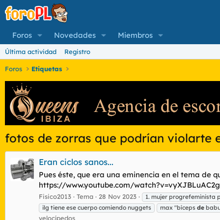
Foros
Novedades
Miembros
Última actividad
Registro
Foros
Etiquetas
fotos de zorras que podrían violarte en
Eran ciclos sanos...
Pues éste, que era una eminencia en el tema de qu
https://www.youtube.com/watch?v=vyXJBLuAC2g Unas
Fisico2013
Tema
28 Nov 2023
1. mujer progrefeminista
ilg tiene ese cuerpo comiendo nuggets
max "bíceps
de
babu
velocípedos