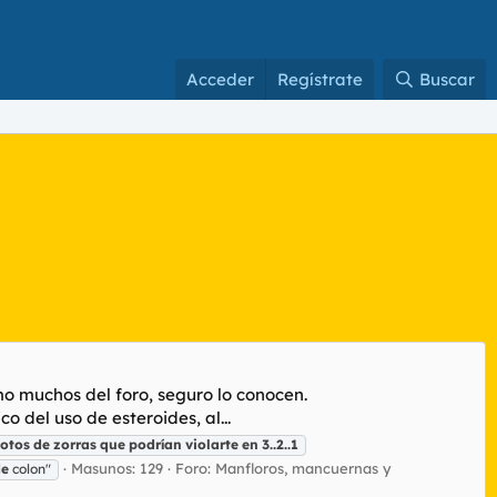
Acceder
Regístrate
Buscar
mo muchos del foro, seguro lo conocen.
del uso de esteroides, al...
fotos
de
zorras
que
podrían
violarte
en
3..2..1
Masunos: 129
Foro:
Manfloros, mancuernas y
de
colon"