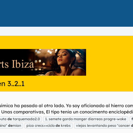
 3..2..1
ímica ha pasado al otro lado. Yo soy aficionado al hierro co
 comparativas, El tipo tenia un conocimento enciclopédico 
 puta
de
torquemada2.0
1. semete gordo monger diarreas progre-woke
íno"
de
mian
pica crecs>>ciclo
de
krebs
viejas levantando peso "cancer