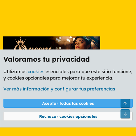
Valoramos tu privacidad
Utilizamos
cookies
esenciales para que este sitio funcione,
y cookies opcionales para mejorar tu experiencia.
Etiquetas
Ver más información y configurar tus preferencias
Cookies
PL OLDSTYLE AMARILLO
Cambiar fuente
Español (ES)
Arri
Aceptar todas las cookies
Contáctanos
Términos y reglas
Política de privacidad
Ayuda
R
Pie
S
Rechazar cookies opcionales
S
®
Community platform by XenForo
© 2010-2026 XenForo Ltd.