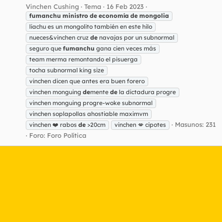
Vinchen Cushing
Tema
16 Feb 2023
fumanchu
ministro
de
economía
de
mongolia
liachu es un mongolito también en este hilo
nueces&vinchen cruz
de
navajas por un subnormal
seguro que
fumanchu
gana cien veces más
team merma remontando el pisuerga
tocha subnormal king size
vinchen dicen que antes era buen forero
vinchen monguing
de
mente
de
la dictadura progre
vinchen monguing progre-woke subnormal
vinchen soplapollas ahostiable maximvm
Masunos: 231
vinchen ❤️ rabos
de
>20cm
vinchen 💋 cipotes
Foro:
Foro Política