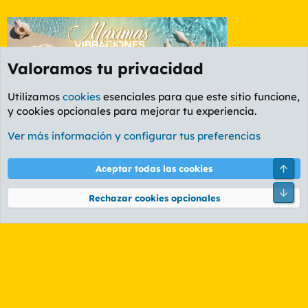
Valoramos tu privacidad
Utilizamos
cookies
esenciales para que este sitio funcione,
y cookies opcionales para mejorar tu experiencia.
Etiquetas
Ver más información y configurar tus preferencias
Cookies
PL OLDSTYLE AMARILLO
Cambiar fuente
Español (ES)
Arri
Aceptar todas las cookies
Contáctanos
Términos y reglas
Política de privacidad
Ayuda
R
Pie
S
Rechazar cookies opcionales
S
®
Community platform by XenForo
© 2010-2026 XenForo Ltd.