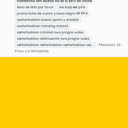
fumanchu
tan
bueno
no
es
si
es
tá
en
china
lleno de lefa por favor
me bajo
en
pitis
promo bote de wynns y beso negro 49.99 €
saeterbakken buena gente y amable
saeterbakken trending imbecil
sæterbakken criminal nwo progre-woke
sæterbakken delincuente nwo progre-woke
Masunos: 16
sæterbakken sæterbakken sæterbakken sæ...
Foro:
La Whiskería