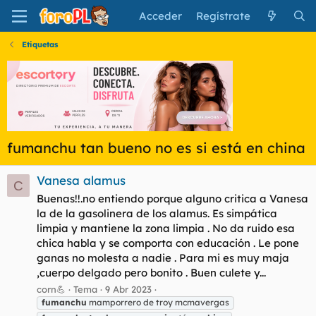
Acceder
Regístrate
Etiquetas
fumanchu tan bueno no es si está en china
Vanesa alamus
C
Buenas!!.no entiendo porque alguno critica a Vanesa
la de la gasolinera de los alamus. Es simpática
limpia y mantiene la zona limpia . No da ruido esa
chica habla y se comporta con educación . Le pone
ganas no molesta a nadie . Para mi es muy maja
,cuerpo delgado pero bonito . Buen culete y...
corn💪
Tema
9 Abr 2023
fumanchu
mamporrero de troy mcmavergas