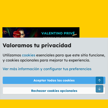
Valoramos tu privacidad
Utilizamos
cookies
esenciales para que este sitio funcione,
y cookies opcionales para mejorar tu experiencia.
Etiquetas
Ver más información y configurar tus preferencias
Cookies
PL OLDSTYLE AMARILLO
Cambiar fuente
Español (ES)
Arri
Aceptar todas las cookies
Contáctanos
Términos y reglas
Política de privacidad
Ayuda
R
Pie
S
Rechazar cookies opcionales
S
®
Community platform by XenForo
© 2010-2026 XenForo Ltd.