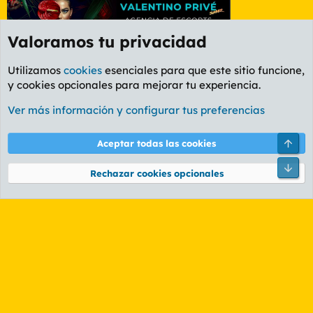
Valoramos tu privacidad
Utilizamos
cookies
esenciales para que este sitio funcione,
y cookies opcionales para mejorar tu experiencia.
Etiquetas
Ver más información y configurar tus preferencias
Cookies
PL OLDSTYLE AMARILLO
Cambiar fuente
Español (ES)
Arri
Aceptar todas las cookies
Contáctanos
Términos y reglas
Política de privacidad
Ayuda
R
Pie
S
Rechazar cookies opcionales
S
®
Community platform by XenForo
© 2010-2026 XenForo Ltd.