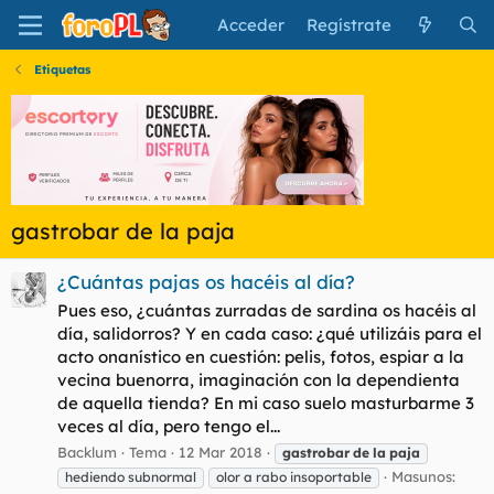
Acceder
Regístrate
Etiquetas
gastrobar de la paja
¿Cuántas pajas os hacéis al día?
Pues eso, ¿cuántas zurradas de sardina os hacéis al
día, salidorros? Y en cada caso: ¿qué utilizáis para el
acto onanístico en cuestión: pelis, fotos, espiar a la
vecina buenorra, imaginación con la dependienta
de aquella tienda? En mi caso suelo masturbarme 3
veces al día, pero tengo el...
Backlum
Tema
12 Mar 2018
gastrobar
de
la
paja
Masunos:
hediendo subnormal
olor a rabo insoportable