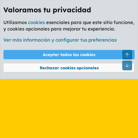
Valoramos tu privacidad
Utilizamos
cookies
esenciales para que este sitio funcione,
y cookies opcionales para mejorar tu experiencia.
Etiquetas
Ver más información y configurar tus preferencias
Cookies
PL OLDSTYLE AMARILLO
Cambiar fuente
Español (ES)
Arri
Aceptar todas las cookies
Contáctanos
Términos y reglas
Política de privacidad
Ayuda
R
Pie
S
Rechazar cookies opcionales
S
®
Community platform by XenForo
© 2010-2026 XenForo Ltd.