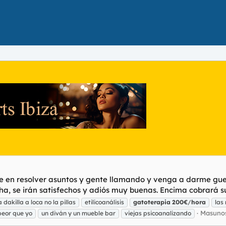
e en resolver asuntos y gente llamando y venga a darme guer
ha, se irán satisfechos y adiós muy buenas. Encima cobrará sus
 dakilla a loca no la pillas
etilicoanálisis
gatoterapia
200€
/
hora
las
Masunos
 peor que yo
un diván y un mueble bar
viejas psicoanalizando