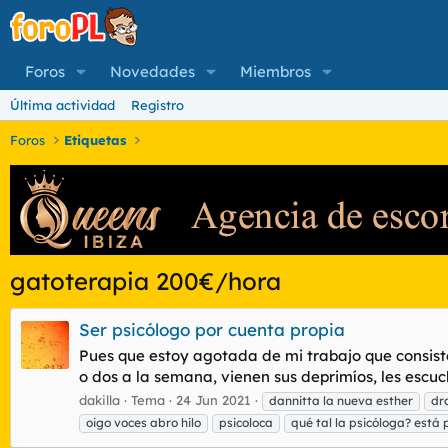
Foros
Novedades
Miembros
Última actividad
Registro
Foros
Etiquetas
gatoterapia 200€/hora
Ser psicólogo por cuenta propia
Pues que estoy agotada de mi trabajo que consist
o dos a la semana, vienen sus deprimíos, les escuc
dakilla
Tema
24 Jun 2021
dannitta la nueva esther
dra
oigo voces abro hilo
psicoloca
qué tal la psicóloga? está