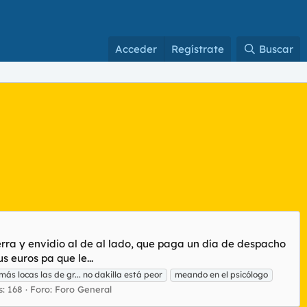
Acceder
Regístrate
Buscar
ra y envidio al de al lado, que paga un día de despacho
 euros pa que le...
 más locas las de gr... no dakilla está peor
meando en el psicólogo
: 168
Foro:
Foro General