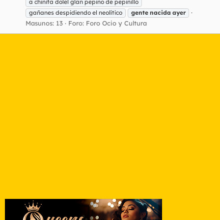
a chinita dolel glan pepino de pepinillo
gañanes despidiendo el neolítico
gente
nacida
ayer
Masunos: 13
Foro:
Foro Ocio y Cultura