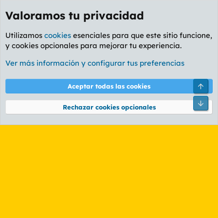
Valoramos tu privacidad
Utilizamos
cookies
esenciales para que este sitio funcione,
y cookies opcionales para mejorar tu experiencia.
Etiquetas
Ver más información y configurar tus preferencias
Cookies
PL OLDSTYLE AMARILLO
Cambiar fuente
Español (ES)
Arri
Aceptar todas las cookies
Contáctanos
Términos y reglas
Política de privacidad
Ayuda
R
Pie
S
Rechazar cookies opcionales
S
®
Community platform by XenForo
© 2010-2026 XenForo Ltd.