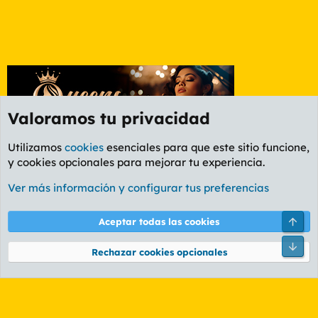
Valoramos tu privacidad
Utilizamos
cookies
esenciales para que este sitio funcione,
y cookies opcionales para mejorar tu experiencia.
Etiquetas
Ver más información y configurar tus preferencias
Cookies
PL OLDSTYLE AMARILLO
Cambiar fuente
Español (ES)
Arri
Aceptar todas las cookies
Contáctanos
Términos y reglas
Política de privacidad
Ayuda
R
Pie
S
Rechazar cookies opcionales
S
®
Community platform by XenForo
© 2010-2026 XenForo Ltd.