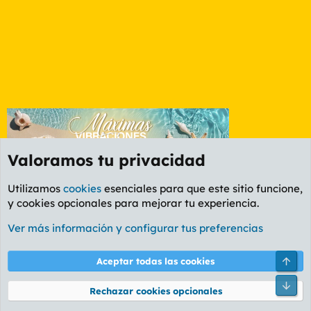
Valoramos tu privacidad
Utilizamos
cookies
esenciales para que este sitio funcione,
y cookies opcionales para mejorar tu experiencia.
Etiquetas
Ver más información y configurar tus preferencias
Cookies
PL OLDSTYLE AMARILLO
Cambiar fuente
Español (ES)
Arri
Aceptar todas las cookies
Contáctanos
Términos y reglas
Política de privacidad
Ayuda
R
Pie
S
Rechazar cookies opcionales
S
®
Community platform by XenForo
© 2010-2026 XenForo Ltd.