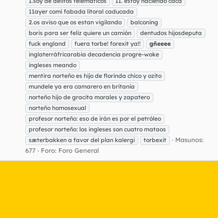
1.soy de delitos telematicos
11. estoy haciendo caca
11ayer comí fabada litoral caducada
2.os aviso que os estan vigilando
balconing
boris para ser feliz quiere un camión
dentudos hijosdeputa
fuck england
fuera torbe! forexit ya!!
gñeeee
inglaterráfricarabia decadencia progre-woke
ingleses meando
mentira norteño es hijo de florinda chico y ozito
mundele ya era camarero en britania
norteño hijo de gracita morales y zapatero
norteño homosexual
profesor norteño: eso de irán es por el petróleo
profesor norteño: los ingleses son cuatro mataos
Masunos:
sæterbakken a favor del plan kalergi
torbexit
677
Foro:
Foro General