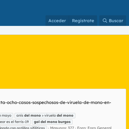
Acceder
Regístrate
Buscar
ecta-ocho-casos-sospechosos-de-viruela-de-mono-en-
n mayo
anís
del
mono
> viruela
del
mono
peor es el ferris-19
gol
del
mono
burgos
Masunos: 377
Foro:
Foro General
lando con ardillas sifilíticas