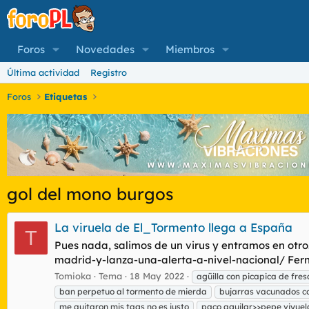
Foros
Novedades
Miembros
Última actividad
Registro
Foros
Etiquetas
gol del mono burgos
La viruela de El_Tormento llega a España
T
Pues nada, salimos de un virus y entramos en ot
madrid-y-lanza-una-alerta-a-nivel-nacional/ Fern
Tomioka
Tema
18 May 2022
agüilla con picapica de fres
ban perpetuo al tormento de mierda
bujarras vacunados c
me quitaron mis tags no es justo
paco aguilar>>pepe viyuel