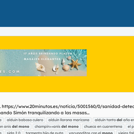
ro. https://www.20minutos.es/noticia/5001560/0/sanidad-det
ando Simón tranquilizando a las masas...
a
alduin baboso culero
alduin llorona maricona
alduin tonto
del
año e
on anis
del
mono
champín>>anís
del
mono
chueca en cuarentena
el 
a
sida 2.0
tormento hijo de puta
vacunaditos con el
mono
viejas fol