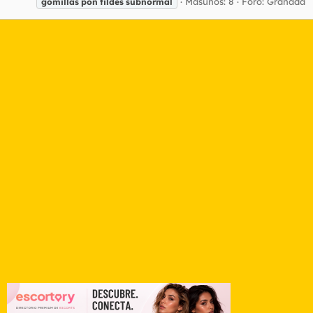
Masunos: 8
Foro:
Granada
gomillas
pon
tildes
subnormal