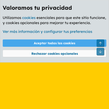
Valoramos tu privacidad
Utilizamos
cookies
esenciales para que este sitio funcione,
y cookies opcionales para mejorar tu experiencia.
Etiquetas
Ver más información y configurar tus preferencias
Cookies
PL OLDSTYLE AMARILLO
Cambiar fuente
Español (ES)
Arri
Aceptar todas las cookies
Contáctanos
Términos y reglas
Política de privacidad
Ayuda
R
Pie
S
Rechazar cookies opcionales
S
®
Community platform by XenForo
© 2010-2026 XenForo Ltd.