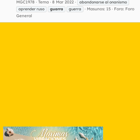
MGC1978
Tema
8 Mar 2022
abandonarse al onanismo
Masunos: 15
Foro:
Foro
aprender ruso
guarra
guerra
General