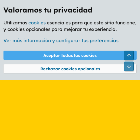
Valoramos tu privacidad
Utilizamos
cookies
esenciales para que este sitio funcione,
y cookies opcionales para mejorar tu experiencia.
Etiquetas
Ver más información y configurar tus preferencias
Cookies
PL OLDSTYLE AMARILLO
Cambiar fuente
Español (ES)
Arri
Aceptar todas las cookies
Contáctanos
Términos y reglas
Política de privacidad
Ayuda
R
Pie
S
Rechazar cookies opcionales
S
®
Community platform by XenForo
© 2010-2026 XenForo Ltd.